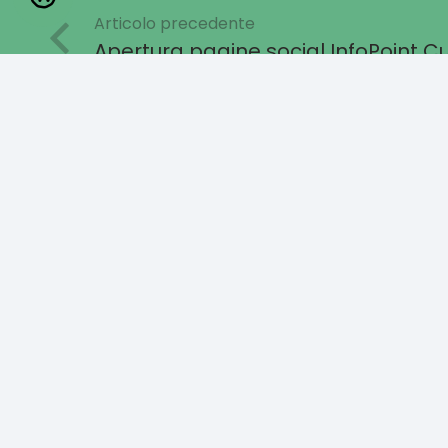
Articolo precedente
Apertura pagine social InfoPoint Cu
EC