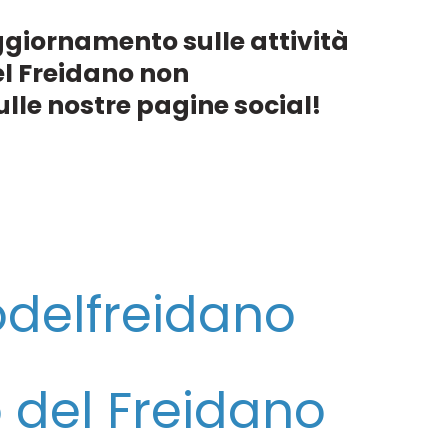
ggiornamento sulle attività
el Freidano non
ulle nostre pagine social!
elfreidano
el Freidano