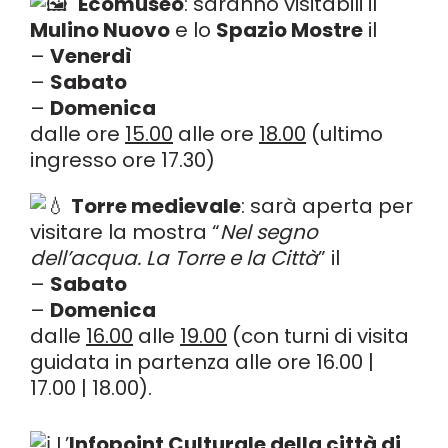
Ecomuseo
: saranno visitabili il
Mulino Nuovo
e lo
Spazio Mostre
il
–
Venerdì
–
Sabato
–
Domenica
dalle ore
15.00
alle ore
18.00
(ultimo
ingresso ore 17.30)
Torre medievale
: sarà aperta per
visitare la mostra “
Nel segno
dell’acqua. La Torre e la Città
” il
–
Sabato
–
Domenica
dalle
16.00
alle
19.00
(con turni di visita
guidata in partenza alle ore 16.00 |
17.00 | 18.00).
L’
Infopoint Culturale della città di